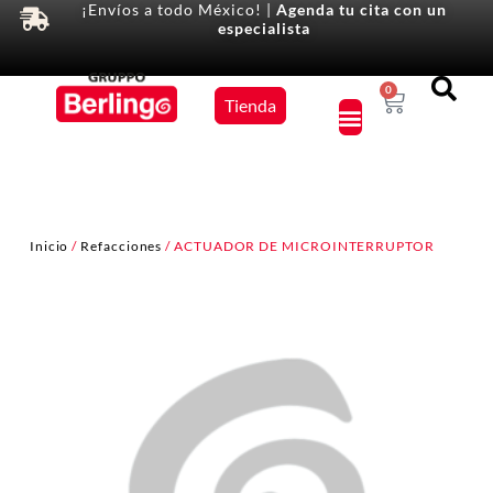
¡Envíos a todo México! |
Agenda tu cita con un
especialista
Equipos
0
Tienda
×
Inicio
/
Refacciones
/ ACTUADOR DE MICROINTERRUPTOR