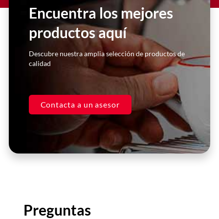
sector #HORECA son de la más alta
Encuentra los mejores
calidad y nos han ayudado a mejorar
nuestra operación de manera
productos aquí
significativa.
Descubre nuestra amplia selección de productos de
Juan Pérez
calidad
Gerente, Restaurante XYZ
Contacta a un asesor
Preguntas