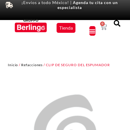
¡Envíos a todo México! |
Agenda tu cita con un
especialista
Equipos
0
Tienda
×
Inicio
/
Refacciones
/ CLIP DE SEGURO DEL ESPUMADOR