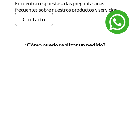
Encuentra respuestas a las preguntas más
frecuentes sobre nuestros productos y servicios.
Contacto
¿Cómo puedo realizar un pedido?
Puedes realizar un pedido en nuestra tienda en
línea seleccionando los productos que deseas y
siguiendo los pasos de pago. También puedes
comunicarte con nuestro equipo de ventas
para realizar un pedido por teléfono o correo
electrónico.
¿Cuál es el tiempo de entrega?
El tiempo de entrega varía según la ubicación y
el tipo de producto. Por lo general, nuestros
productos se entregan en un plazo de 3 a 5 días