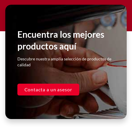
Slide 2 Heading
Lorem ipsum dolor sit amet
consectetur adipiscing elit dolor
Encuentra los mejores
productos aquí
Click Here
Descubre nuestra amplia selección de productos de
calidad
Contacta a un asesor