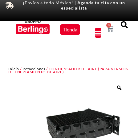
¡Envíos a todo México! |
Agenda tu cita con un
especialista
Equipos
0
Tienda
×
Inicio
/
Refacciones
/ CONDENSADOR DE AIRE (PARA VERSION
DE ENFRIAMIENTO DE AIRE)