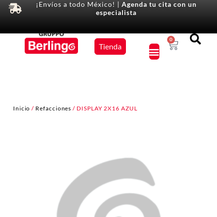
¡Envíos a todo México! |
Agenda tu cita con un
especialista
Equipos
0
Tienda
×
Inicio
/
Refacciones
/ DISPLAY 2X16 AZUL