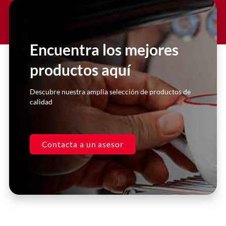
Slide 2 Heading
Lorem ipsum dolor sit amet
consectetur adipiscing elit dolor
Encuentra los mejores
productos aquí
Click Here
Descubre nuestra amplia selección de productos de
calidad
Contacta a un asesor