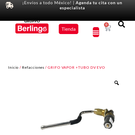
¡Envíos a todo México! |
Agenda tu cita con un
especialista
Equipos
0
Tienda
×
Inicio
/
Refacciones
/ GRIFO VAPOR +TUBO DV EVO