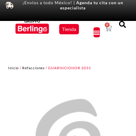
¡Envíos a todo México! |
Agenda tu cita con un
especialista
Equipos
0
Tienda
×
Inicio
/
Refacciones
/ GUARNICIONOR 2031