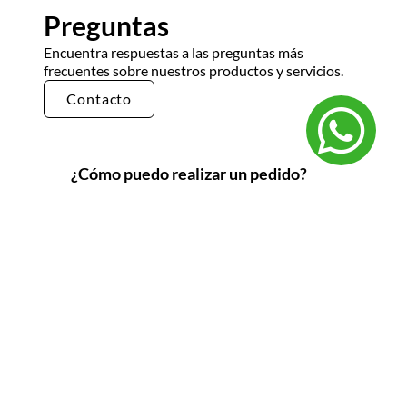
Preguntas
Encuentra respuestas a las preguntas más
frecuentes sobre nuestros productos y servicios.
Contacto
¿Cómo puedo realizar un pedido?
Puedes realizar un pedido en nuestra tienda en
línea seleccionando los productos que deseas y
siguiendo los pasos de pago. También puedes
comunicarte con nuestro equipo de ventas
para realizar un pedido por teléfono o correo
electrónico.
¿Cuál es el tiempo de entrega?
El tiempo de entrega varía según la ubicación y