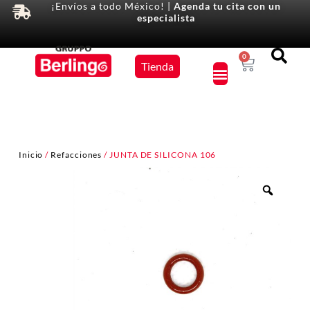
¡Envíos a todo México! |
Agenda tu cita con un
especialista
Equipos
0
Tienda
×
Inicio
/
Refacciones
/ JUNTA DE SILICONA 106