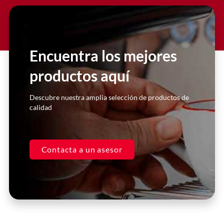
Slide 2 Heading
Lorem ipsum dolor sit amet
consectetur adipiscing elit dolor
Encuentra los mejores
productos aquí
Click Here
Descubre nuestra amplia selección de productos de
calidad
Contacta a un asesor