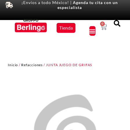
¡Envíos a todo México! |
Agenda tu cita con un
especialista
Equipos
0
Tienda
×
Inicio
/
Refacciones
/ JUNTA JUEGO DE GRIFAS