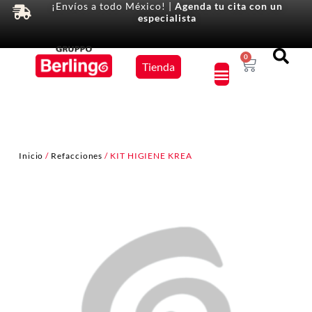
¡Envíos a todo México! |
Agenda tu cita con un
especialista
Equipos
0
Tienda
×
Inicio
/
Refacciones
/ KIT HIGIENE KREA