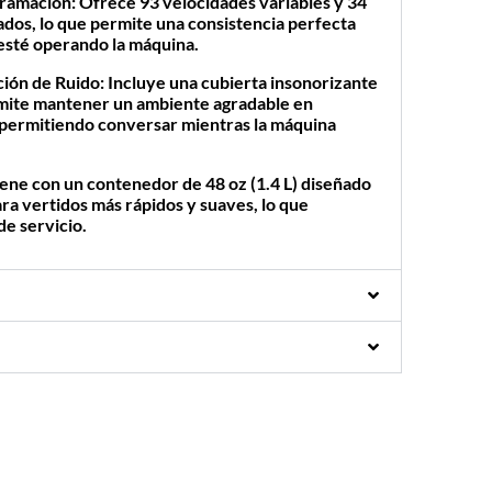
gramación:
Ofrece
93 velocidades variables
y
34
ados
, lo que permite una consistencia perfecta
 esté operando la máquina.
ión de Ruido:
Incluye una cubierta insonorizante
mite mantener un ambiente agradable en
, permitiendo conversar mientras la máquina
ene con un contenedor de
48 oz (1.4 L)
diseñado
ra vertidos más rápidos y suaves, lo que
de servicio.