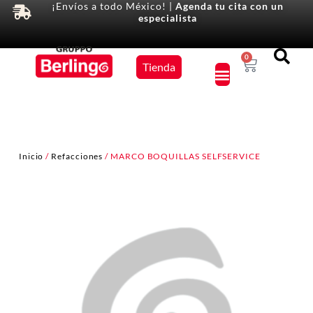
¡Envíos a todo México! |
Agenda tu cita con un
especialista
Equipos
0
Tienda
×
Inicio
/
Refacciones
/ MARCO BOQUILLAS SELFSERVICE