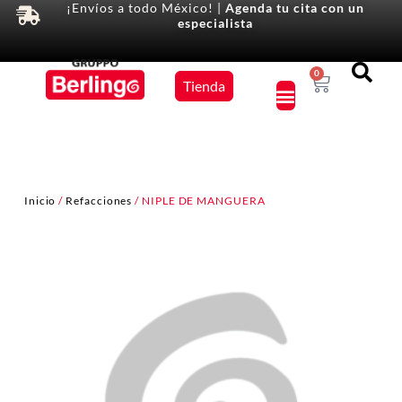
¡Envíos a todo México! |
Agenda tu cita con un
especialista
Equipos
0
Tienda
×
Inicio
/
Refacciones
/ NIPLE DE MANGUERA