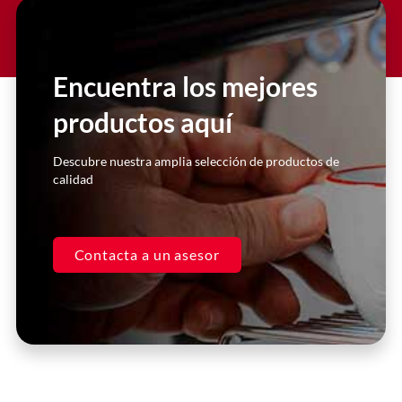
Slide 2 Heading
Lorem ipsum dolor sit amet
consectetur adipiscing elit dolor
Encuentra los mejores
productos aquí
Click Here
Descubre nuestra amplia selección de productos de
calidad
Contacta a un asesor