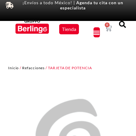
¡Envíos a todo México! |
Agenda tu cita con un
especialista
Equipos
0
Tienda
×
Inicio
/
Refacciones
/ TARJETA DE POTENCIA