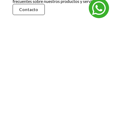
frecuentes sobre nuestros productos y servicios.
Contacto
¿Cómo puedo realizar un pedido?
Puedes realizar un pedido en nuestra tienda en
línea seleccionando los productos que deseas y
siguiendo los pasos de pago. También puedes
comunicarte con nuestro equipo de ventas
para realizar un pedido por teléfono o correo
electrónico.
¿Cuál es el tiempo de entrega?
El tiempo de entrega varía según la ubicación y
el tipo de producto. Por lo general, nuestros
productos se entregan en un plazo de 3 a 5 días
hábiles. Para obtener información más precisa
sobre el tiempo de entrega, te recomendamos