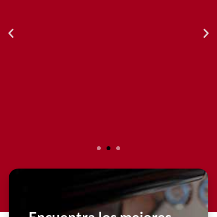
Slide 2 Heading
Lorem ipsum dolor sit amet
consectetur adipiscing elit dolor