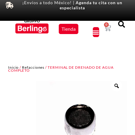
¡Envíos a todo México! |
Agenda tu cita con un
especialista
Equipos
0
Tienda
×
Inicio
/
Refacciones
/ TERMINAL DE DRENADO DE AGUA
COMPLETO