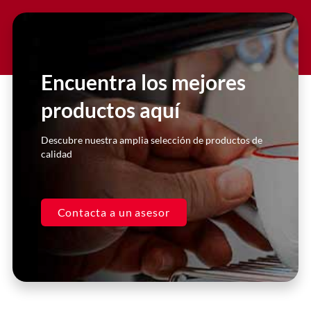
Slide 2 Heading
Lorem ipsum dolor sit amet
consectetur adipiscing elit dolor
Encuentra los mejores
productos aquí
Click Here
Descubre nuestra amplia selección de productos de
calidad
Contacta a un asesor