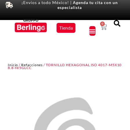
¡Envíos a todo México! |
Agenda tu cita con un
especialista
Equipos
0
Tienda
×
Inicio
/
Refacciones
/ TORNILLO HEXAGONAL ISO 4017-M5X10
8.8-NI5GLCC