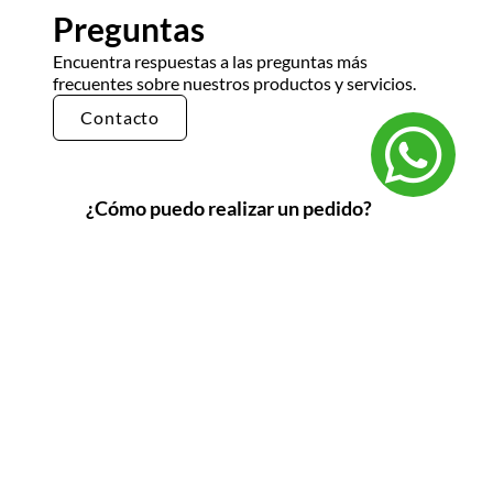
Preguntas
Encuentra respuestas a las preguntas más
frecuentes sobre nuestros productos y servicios.
Contacto
¿Cómo puedo realizar un pedido?
Puedes realizar un pedido en nuestra tienda en
línea seleccionando los productos que deseas y
siguiendo los pasos de pago. También puedes
comunicarte con nuestro equipo de ventas
para realizar un pedido por teléfono o correo
electrónico.
¿Cuál es el tiempo de entrega?
El tiempo de entrega varía según la ubicación y