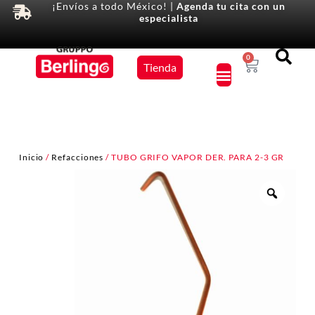
¡Envíos a todo México! |
Agenda tu cita con un
especialista
Equipos
0
Tienda
×
Inicio
/
Refacciones
/ TUBO GRIFO VAPOR DER. PARA 2-3 GR