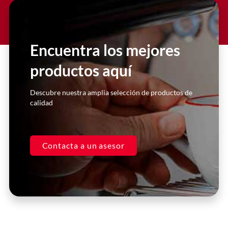
Slide 2 Heading
Lorem ipsum dolor sit amet
consectetur adipiscing elit dolor
Encuentra los mejores
productos aquí
Click Here
Descubre nuestra amplia selección de productos de
calidad
Contacta a un asesor