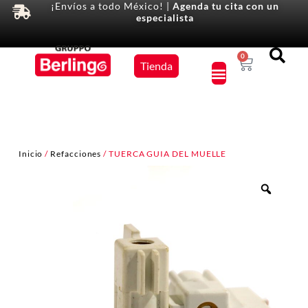
¡Envíos a todo México! |
Agenda tu cita con un
especialista
Equipos
0
Tienda
×
Inicio
/
Refacciones
/ TUERCA GUIA DEL MUELLE