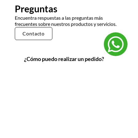
Preguntas
Encuentra respuestas a las preguntas más
frecuentes sobre nuestros productos y servicios.
Contacto
¿Cómo puedo realizar un pedido?
Puedes realizar un pedido en nuestra tienda en
línea seleccionando los productos que deseas y
siguiendo los pasos de pago. También puedes
comunicarte con nuestro equipo de ventas
para realizar un pedido por teléfono o correo
electrónico.
¿Cuál es el tiempo de entrega?
El tiempo de entrega varía según la ubicación y