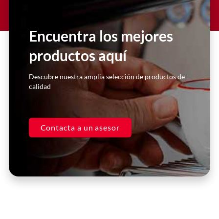
Lorem ipsum dolor sit amet
consectetur adipiscing elit dolor
Encuentra los mejores
productos aquí
Click Here
Descubre nuestra amplia selección de productos de
calidad
Contacta a un asesor