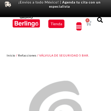
¡Envíos a todo México! |
Agenda tu cita con un
especialista
Equipos
0
Tienda
×
Inicio
/
Refacciones
/ VÁLVULA DE SEGURIDAD 5 BAR.