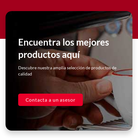
Slide 2 Heading
Lorem ipsum dolor sit amet
consectetur adipiscing elit dolor
Encuentra los mejores
productos aquí
Click Here
Descubre nuestra amplia selección de productos de
calidad
Contacta a un asesor