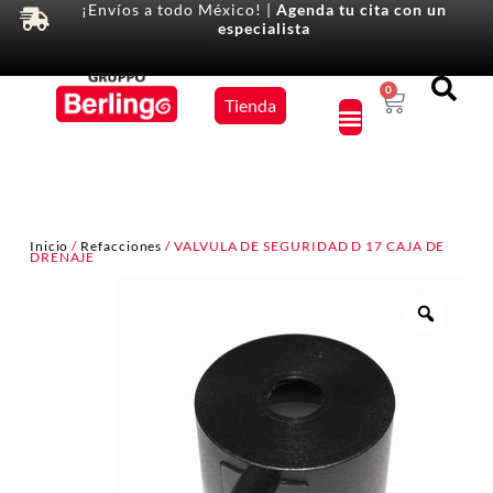
¡Envíos a todo México! |
Agenda tu cita con un
especialista
Equipos
0
Tienda
×
Inicio
/
Refacciones
/ VALVULA DE SEGURIDAD D 17 CAJA DE
DRENAJE