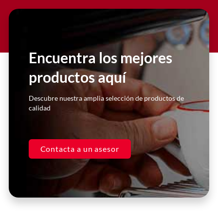
Nuestra experiencia con Gruppo
Berlingo ha sido excepcional. Sus
productos de equipamiento para el
sector #HORECA son de la más alta
Encuentra los mejores
calidad y nos han ayudado a mejorar
nuestra operación de manera
productos aquí
significativa.
Descubre nuestra amplia selección de productos de
Juan Pérez
calidad
Gerente, Restaurante XYZ
Contacta a un asesor