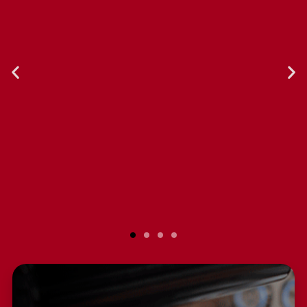
El servicio al cliente es excelente.
Compré la licuadora hace un par de
años, y he realizado reparaciones