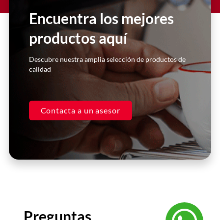
con ellos. Siempre me atienden de
Encuentra los mejores
manera inmediata y super
personalizada. Excelentes asesores.
productos aquí
Casa Kooch
Descubre nuestra amplia selección de productos de
DLH
calidad
Contacta a un asesor
Preguntas