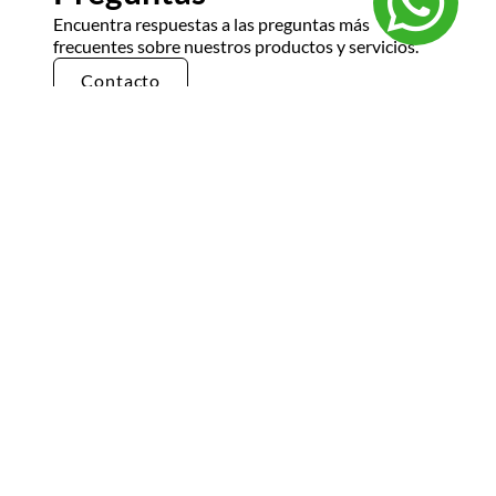
Encuentra respuestas a las preguntas más
frecuentes sobre nuestros productos y servicios.
Contacto
¿Cómo puedo realizar un pedido?
Para realizar un pedido en Gruppo
Berlingo
,
sigue estos pasos:
Navega por el sitio web
: Explora nuestro
catálogo de productos y selecciona los
artículos que deseas comprar.
Añade al carrito
: Una vez que hayas
encontrado lo que buscas, añádelo a tu
carrito de compras.
Revisa tu pedido
: Dirígete a tu carrito
para revisar los productos seleccionados
y asegurarte de que todo esté correcto.
Procede al pago
: Sigue las instrucciones
para completar el proceso de pago,