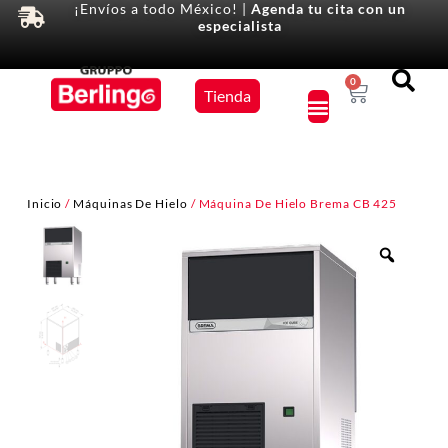
¡Envíos a todo México! |
Agenda tu cita con un
especialista
Equipos
0
Tienda
×
Inicio
/
Máquinas De Hielo
/ Máquina De Hielo Brema CB 425