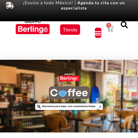
¡Envíos a todo México! |
Agenda tu cita con un
especialista
Equipos
0
Tienda
×