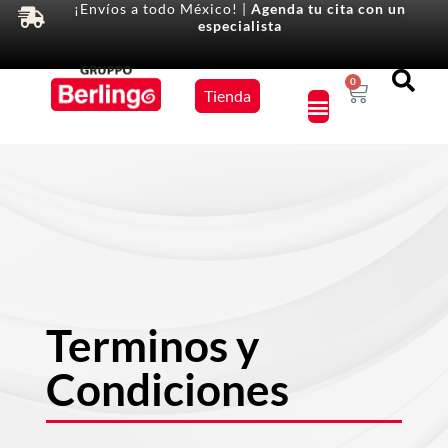
¡Envíos a todo México! |
Agenda tu cita con un
especialista
Equipos
0
Tienda
×
Terminos y
Condiciones