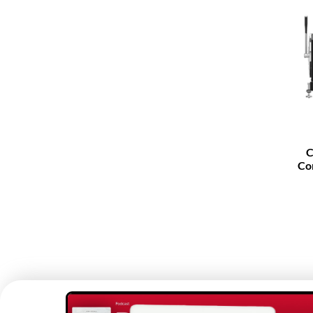
C
Cor