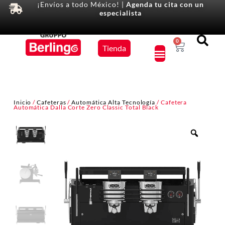
¡Envíos a todo México! |
Agenda tu cita con un
especialista
Equipos
0
Tienda
×
Inicio
/
Cafeteras
/
Automática Alta Tecnología
/ Cafetera
Automática Dalla Corte Zero Classic Total Black