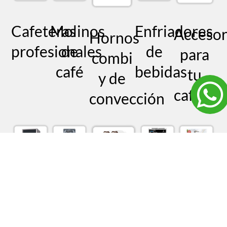
Cafeteras
Molinos
Enfriadores
Accesor
Hornos
profesionales
de
de
para
combi
café
bebidas
tu
y de
cafeteri
convección
Máquinas
Licuadoras
Máquina
Catálo
Granizadoras
de
profesionales
de
Extend
/