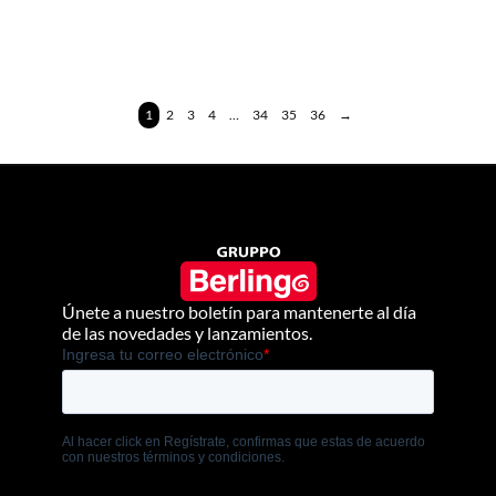
1
2
3
4
…
34
35
36
→
Únete a nuestro boletín para mantenerte al día
de las novedades y lanzamientos.