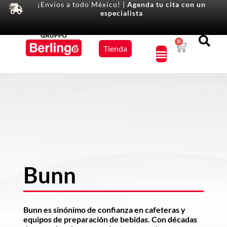
¡Envíos a todo México! |
Agenda tu cita con un
especialista
Equipos
0
Tienda
×
Bunn
Bunn es sinónimo de confianza en cafeteras y
equipos de preparación de bebidas. Con décadas