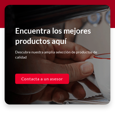
El servicio al cliente es excelente.
Compré la licuadora hace un par de
años, y he realizado reparaciones
con ellos. Siempre me atienden de
Encuentra los mejores
manera inmediata y super
personalizada. Excelentes asesores.
productos aquí
Casa Kooch
Descubre nuestra amplia selección de productos de
DLH
calidad
Contacta a un asesor