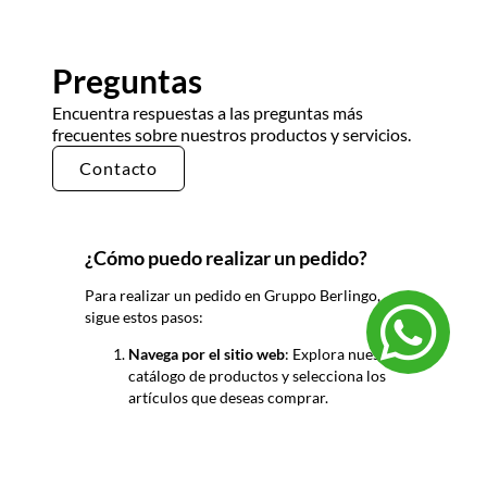
Preguntas
Encuentra respuestas a las preguntas más
frecuentes sobre nuestros productos y servicios.
Contacto
¿Cómo puedo realizar un pedido?
Para realizar un pedido en Gruppo
Berlingo
,
sigue estos pasos:
Navega por el sitio web
: Explora nuestro
catálogo de productos y selecciona los
artículos que deseas comprar.
Añade al carrito
: Una vez que hayas
encontrado lo que buscas, añádelo a tu
carrito de compras.
Revisa tu pedido
: Dirígete a tu carrito