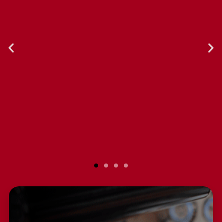
El servicio al cliente es excelente.
Compré la licuadora hace un par de
años, y he realizado reparaciones