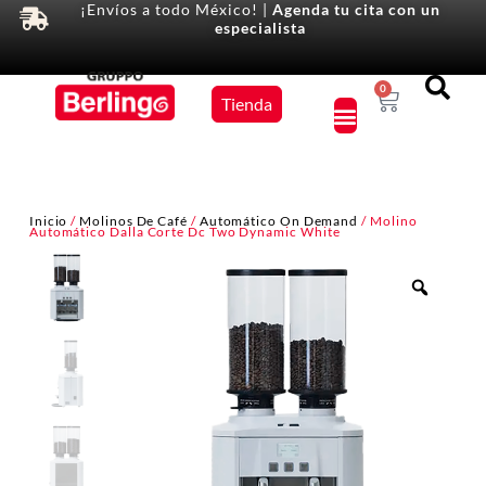
¡Envíos a todo México! |
Agenda tu cita con un
especialista
Equipos
0
Tienda
×
Inicio
/
Molinos De Café
/
Automático On Demand
/ Molino
Automático Dalla Corte Dc Two Dynamic White