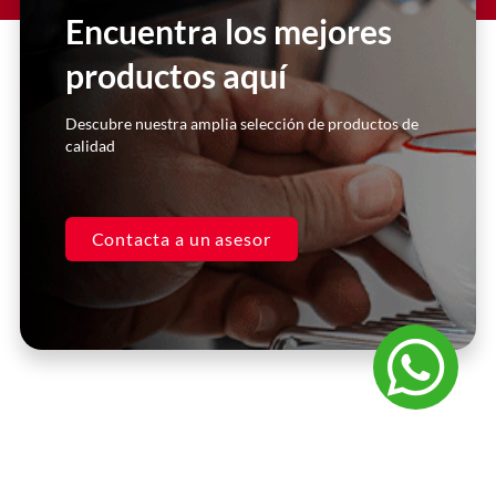
con ellos. Siempre me atienden de
Encuentra los mejores
manera inmediata y super
personalizada. Excelentes asesores.
productos aquí
Casa Kooch
Descubre nuestra amplia selección de productos de
DLH
calidad
Contacta a un asesor
Preguntas