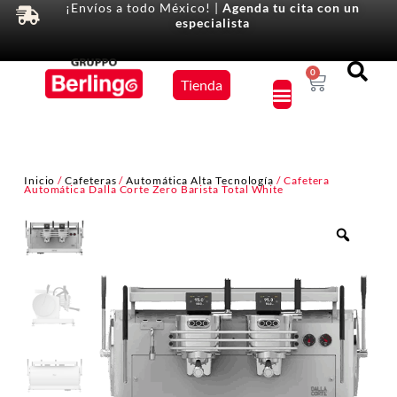
¡Envíos a todo México! |
Agenda tu cita con un
especialista
Equipos
0
Tienda
×
Inicio
/
Cafeteras
/
Automática Alta Tecnología
/ Cafetera
Automática Dalla Corte Zero Barista Total White