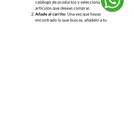
catálogo de productos y selecciona los
artículos que deseas comprar.
Añade al carrito
: Una vez que hayas
encontrado lo que buscas, añádelo a tu
carrito de compras.
Revisa tu pedido
: Dirígete a tu carrito
para revisar los productos seleccionados
y asegurarte de que todo esté correcto.
Procede al pago
: Sigue las instrucciones
para completar el proceso de pago,
proporcionando la información
requerida.
Confirmación de pedido
: Una vez que el
pago haya sido procesado, recibirás una
confirmación de tu pedido por correo
electrónico.
¿Cuál es el tiempo de entrega?
El tiempo de entrega de tu pedido puede variar
según tu ubicación y la disponibilidad de los