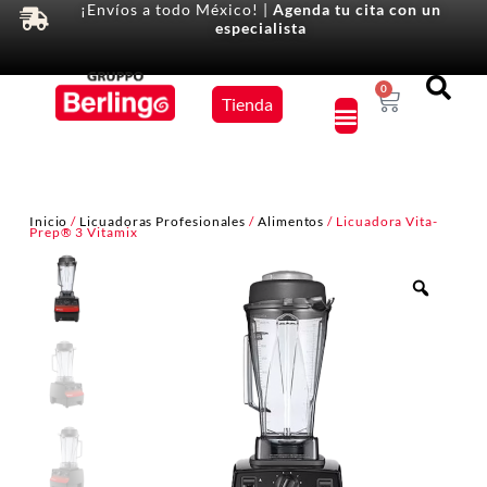
¡Envíos a todo México! |
Agenda tu cita con un
especialista
Equipos
0
Tienda
×
Inicio
/
Licuadoras Profesionales
/
Alimentos
/ Licuadora Vita-
Prep® 3 Vitamix