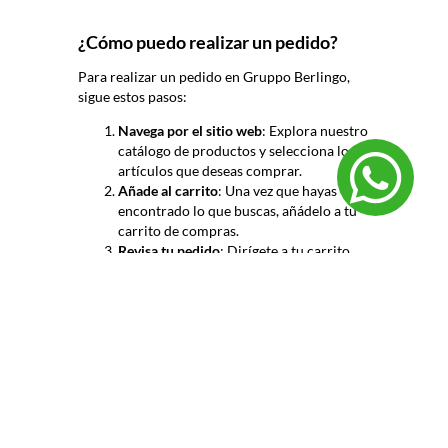
¿Cómo puedo realizar un pedido?
Para realizar un pedido en Gruppo
Berlingo
,
sigue estos pasos:
Navega por el sitio web
: Explora nuestro
catálogo de productos y selecciona los
artículos que deseas comprar.
Añade al carrito
: Una vez que hayas
encontrado lo que buscas, añádelo a tu
carrito de compras.
Revisa tu pedido
: Dirígete a tu carrito
para revisar los productos seleccionados
y asegurarte de que todo esté correcto.
Procede al pago
: Sigue las instrucciones
para completar el proceso de pago,
proporcionando la información
requerida.
Confirmación de pedido
: Una vez que el
pago haya sido procesado, recibirás una
confirmación de tu pedido por correo