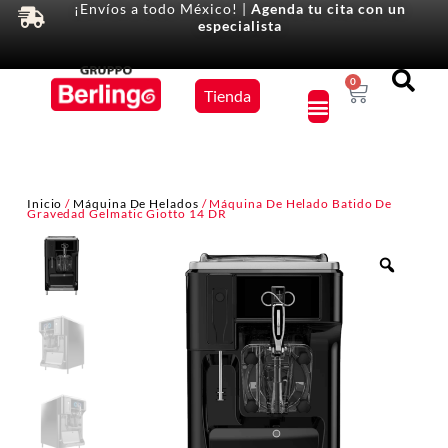
¡Envíos a todo México! |
Agenda tu cita con un
especialista
Equipos
0
Tienda
×
Inicio
/
Máquina De Helados
/ Máquina De Helado Batido De
Gravedad Gelmatic Giotto 14 DR