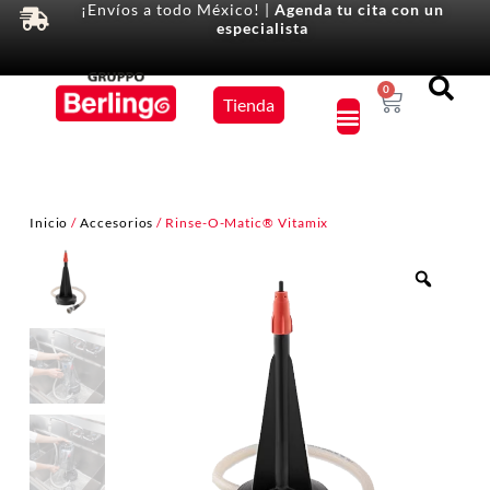
¡Envíos a todo México! |
Agenda tu cita con un
especialista
Equipos
0
Tienda
×
Inicio
/
Accesorios
/ Rinse-O-Matic® Vitamix