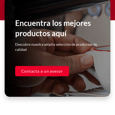
Compré la licuadora hace un par de
años, y he realizado reparaciones
con ellos. Siempre me atienden de
Encuentra los mejores
manera inmediata y super
personalizada. Excelentes asesores.
productos aquí
Casa Kooch
Descubre nuestra amplia selección de productos de
DLH
calidad
Contacta a un asesor