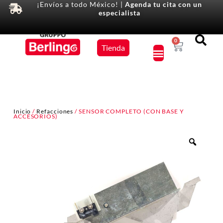
¡Envíos a todo México! |
Agenda tu cita con un
especialista
Equipos
0
Tienda
×
Inicio
/
Refacciones
/ SENSOR COMPLETO (CON BASE Y
ACCESORIOS)