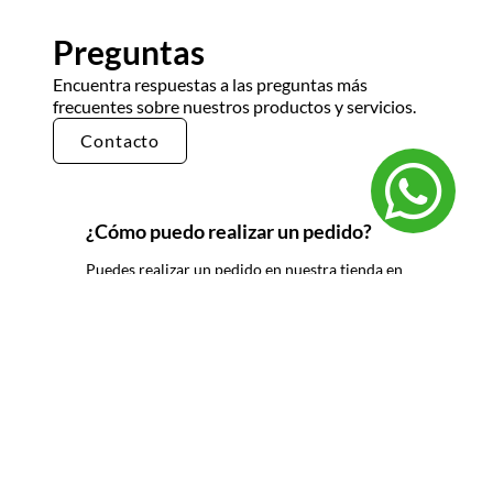
Preguntas
Encuentra respuestas a las preguntas más
frecuentes sobre nuestros productos y servicios.
Contacto
¿Cómo puedo realizar un pedido?
Puedes realizar un pedido en nuestra tienda en
línea seleccionando los productos que deseas y
siguiendo los pasos de pago. También puedes
comunicarte con nuestro equipo de ventas
para realizar un pedido por teléfono o correo
electrónico.
¿Cuál es el tiempo de entrega?