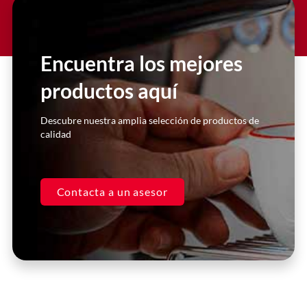
Slide 2 Heading
Lorem ipsum dolor sit amet
consectetur adipiscing elit dolor
Encuentra los mejores
productos aquí
Click Here
Descubre nuestra amplia selección de productos de
calidad
Contacta a un asesor