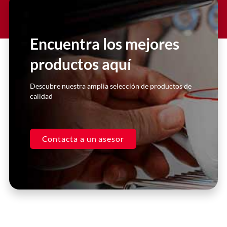
Lorem ipsum dolor sit amet
consectetur adipiscing elit dolor
Encuentra los mejores
productos aquí
Click Here
Descubre nuestra amplia selección de productos de
calidad
Contacta a un asesor