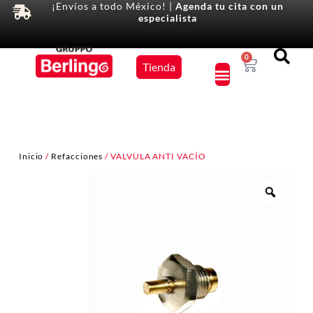
¡Envíos a todo México! |
Agenda tu cita con un
especialista
Equipos
0
Tienda
×
Inicio
/
Refacciones
/ VALVULA ANTI VACÍO