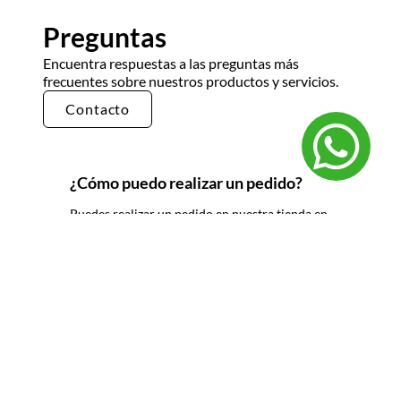
Preguntas
Encuentra respuestas a las preguntas más
frecuentes sobre nuestros productos y servicios.
Contacto
¿Cómo puedo realizar un pedido?
Puedes realizar un pedido en nuestra tienda en
línea seleccionando los productos que deseas y
siguiendo los pasos de pago. También puedes
comunicarte con nuestro equipo de ventas
para realizar un pedido por teléfono o correo
electrónico.
¿Cuál es el tiempo de entrega?