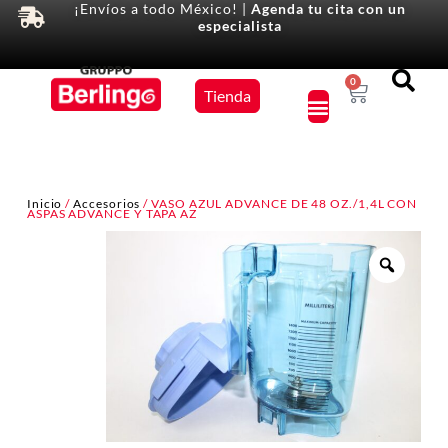
¡Envíos a todo México! |
Agenda tu cita con un
especialista
Equipos
0
Tienda
×
Inicio
/
Accesorios
/ VASO AZUL ADVANCE DE 48 OZ./1,4L CON
ASPAS ADVANCE Y TAPA AZ