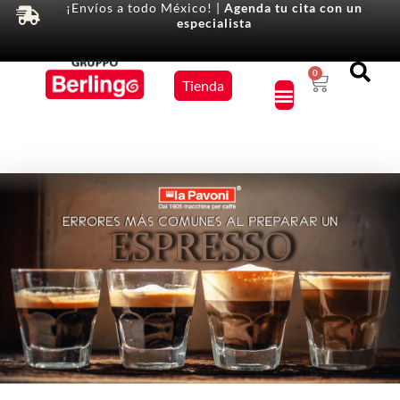
¡Envíos a todo México! |
Agenda tu cita con un
especialista
Equipos
0
Tienda
×