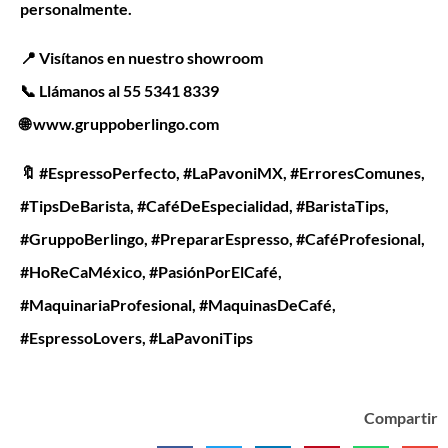
personalmente.
📍 Visítanos en nuestro showroom
📞 Llámanos al 55 5341 8339
🌐 www.gruppoberlingo.com
🔖 #EspressoPerfecto, #LaPavoniMX, #ErroresComunes,
#TipsDeBarista, #CaféDeEspecialidad, #BaristaTips,
#GruppoBerlingo, #PrepararEspresso, #CaféProfesional,
#HoReCaMéxico, #PasiónPorElCafé,
#MaquinariaProfesional, #MaquinasDeCafé,
#EspressoLovers, #LaPavoniTips
Compartir