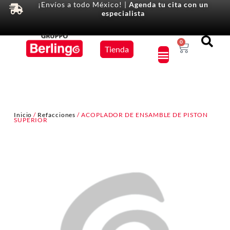
¡Envíos a todo México! |
Agenda tu cita con un
especialista
Equipos
0
Tienda
×
Inicio
/
Refacciones
/ ACOPLADOR DE ENSAMBLE DE PISTON
SUPERIOR