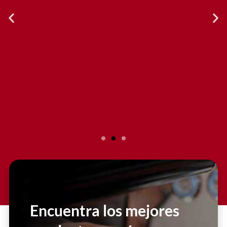
Slide 2 Heading
Lorem ipsum dolor sit amet
consectetur adipiscing elit dolor
Encuentra los mejores