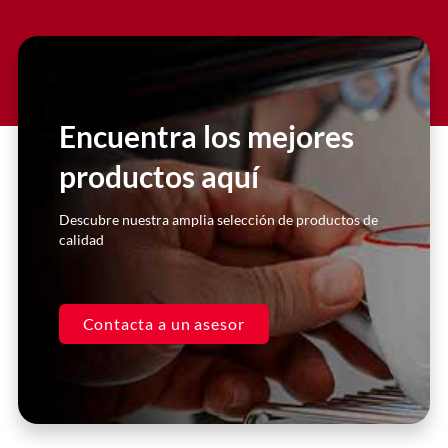
Nuestra experiencia con Gruppo
Berlingo ha sido excepcional. Sus
productos de equipamiento para el
sector #HORECA son de la más alta
Encuentra los mejores
calidad y nos han ayudado a mejorar
nuestra operación de manera
productos aquí
significativa.
Descubre nuestra amplia selección de productos de
Juan Pérez
calidad
Gerente, Restaurante XYZ
Contacta a un asesor