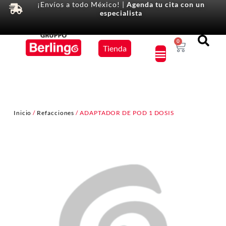
¡Envíos a todo México! |
Agenda tu cita con un
especialista
Equipos
0
Tienda
×
Inicio
/
Refacciones
/ ADAPTADOR DE POD 1 DOSIS