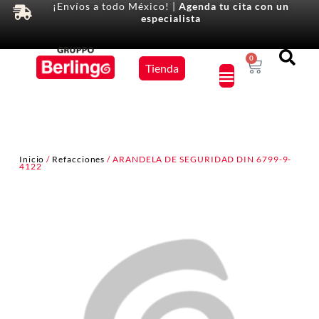
¡Envíos a todo México! |
Agenda tu cita con un
especialista
Equipos
0
Tienda
×
Inicio
/
Refacciones
/ ARANDELA DE SEGURIDAD DIN 6799-9-
4122