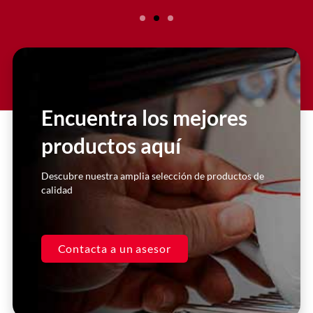
Slide 2 Heading
Lorem ipsum dolor sit amet
consectetur adipiscing elit dolor
Encuentra los mejores
productos aquí
Click Here
Descubre nuestra amplia selección de productos de
calidad
Contacta a un asesor