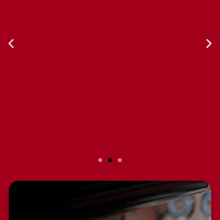
Slide 2 Heading
Lorem ipsum dolor sit amet
consectetur adipiscing elit dolor