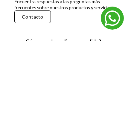
Encuentra respuestas a las preguntas más
frecuentes sobre nuestros productos y servicios.
Contacto
¿Cómo puedo realizar un pedido?
Puedes realizar un pedido en nuestra tienda en
línea seleccionando los productos que deseas y
siguiendo los pasos de pago. También puedes
comunicarte con nuestro equipo de ventas
para realizar un pedido por teléfono o correo
electrónico.
¿Cuál es el tiempo de entrega?
El tiempo de entrega varía según la ubicación y
el tipo de producto. Por lo general, nuestros
productos se entregan en un plazo de 3 a 5 días
hábiles. Para obtener información más precisa