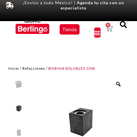
¡Envíos a todo México! |
Agenda tu cita con un
especialista
Equipos
0
Tienda
×
Inicio
/
Refacciones
/ BOBINA SOLUBLES 10W