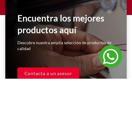
El servicio al cliente es excelente.
Compré la licuadora hace un par de
Encuentra los mejores
años, y he realizado reparaciones
con ellos. Siempre me atienden de
productos aquí
manera inmediata y super
personalizada. Excelentes asesores.
Descubre nuestra amplia selección de productos de
calidad
Casa Kooch
DLH
Contacta a un asesor