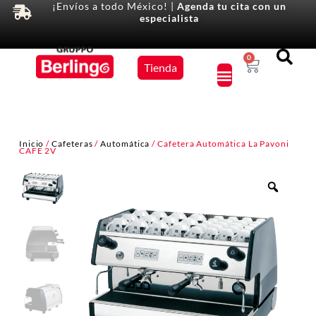
¡Envíos a todo México! |
Agenda tu cita con un
especialista
Equipos
0
Tienda
×
Inicio
/
Cafeteras
/
Automática
/ Cafetera Automática La Pavoni
CAFE 2V