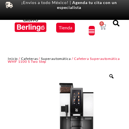
¡Envíos a todo México! |
Agenda tu cita con un
especialista
Equipos
0
Tienda
×
Inicio
/
Cafeteras
/
Superautomática
/ Cafetera Superautomática
WMF 1100 S Two Step