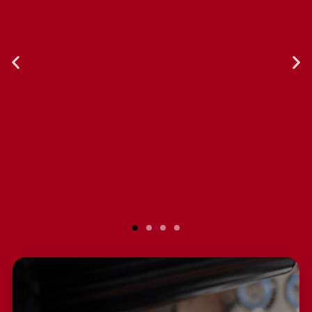
El servicio al cliente es excelente.
Compré la licuadora hace un par de
años, y he realizado reparaciones
con ellos. Siempre me atienden de