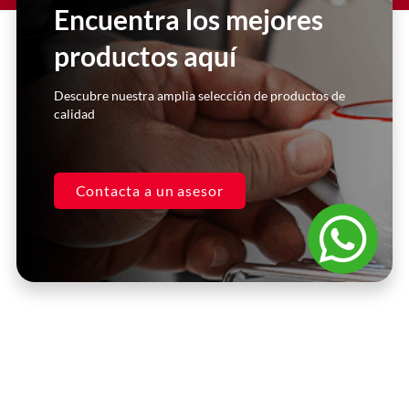
Encuentra los mejores
manera inmediata y super
personalizada. Excelentes asesores.
productos aquí
Casa Kooch
Descubre nuestra amplia selección de productos de
DLH
calidad
Contacta a un asesor
Preguntas