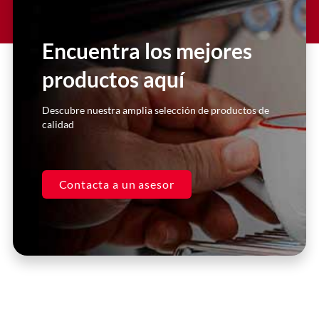
Lorem ipsum dolor sit amet
consectetur adipiscing elit dolor
Encuentra los mejores
productos aquí
Click Here
Descubre nuestra amplia selección de productos de
calidad
Contacta a un asesor