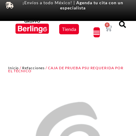
¡Envíos a todo México! |
Agenda tu cita con un
especialista
Equipos
0
Tienda
×
Inicio
/
Refacciones
/ CAJA DE PRUEBA PSU REQUERIDA POR
EL TÉCNICO