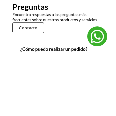
Preguntas
Encuentra respuestas a las preguntas más
frecuentes sobre nuestros productos y servicios.
Contacto
¿Cómo puedo realizar un pedido?
Puedes realizar un pedido en nuestra tienda en
línea seleccionando los productos que deseas y
siguiendo los pasos de pago. También puedes
comunicarte con nuestro equipo de ventas
para realizar un pedido por teléfono o correo
electrónico.
¿Cuál es el tiempo de entrega?
El tiempo de entrega varía según la ubicación y