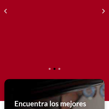
Slide 2 Heading
Lorem ipsum dolor sit amet
consectetur adipiscing elit dolor
Encuentra los mejores