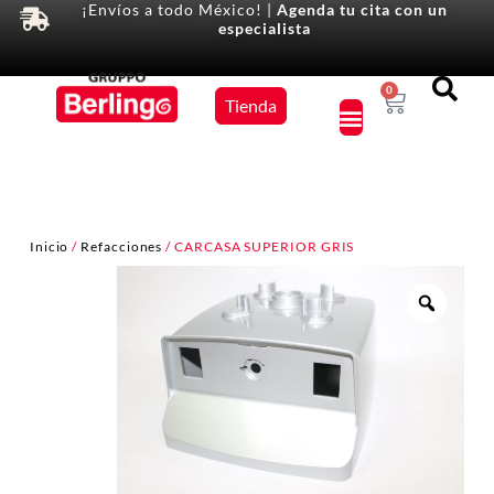
¡Envíos a todo México! |
Agenda tu cita con un
especialista
Equipos
0
Tienda
×
Inicio
/
Refacciones
/ CARCASA SUPERIOR GRIS