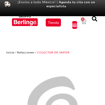
¡Envíos a todo México! |
Agenda tu cita con un
especialista
Equipos
0
Tienda
×
Inicio
/
Refacciones
/ COLECTOR DE VAPOR