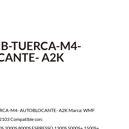
B-TUERCA-M4-
CANTE- A2K
ERCA-M4- AUTOBLOCANTE- A2K Marca: WMF
.2103 Compatible con:
S,2000S,8000S,ESPRESSO,1300S,5000S+,1500S+