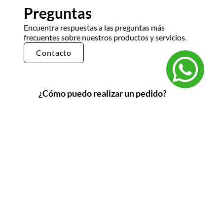
Preguntas
Encuentra respuestas a las preguntas más
frecuentes sobre nuestros productos y servicios.
Contacto
¿Cómo puedo realizar un pedido?
Puedes realizar un pedido en nuestra tienda en
línea seleccionando los productos que deseas y
siguiendo los pasos de pago. También puedes
comunicarte con nuestro equipo de ventas
para realizar un pedido por teléfono o correo
electrónico.
¿Cuál es el tiempo de entrega?
El tiempo de entrega varía según la ubicación y