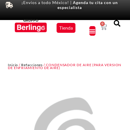
¡Envíos a todo México! |
Agenda tu cita con un
especialista
Equipos
0
Tienda
×
Inicio
/
Refacciones
/ CONDENSADOR DE AIRE (PARA VERSION
DE ENFRIAMIENTO DE AIRE)