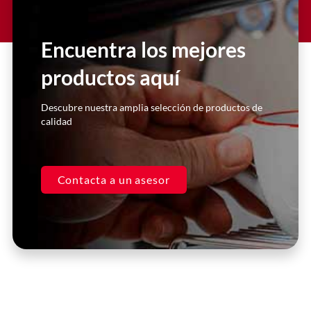
Lorem ipsum dolor sit amet
consectetur adipiscing elit dolor
Encuentra los mejores
productos aquí
Click Here
Descubre nuestra amplia selección de productos de
calidad
Contacta a un asesor