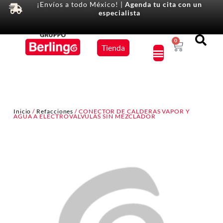
¡Envíos a todo México! |
Agenda tu cita con un
especialista
Equipos
0
Tienda
×
Inicio
/
Refacciones
/ CONECTOR DE CALDERAS VAPOR Y
AGUA A ELECTROVALVULAS SIN MEZCLADOR