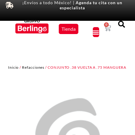
¡Envíos a todo México! |
Agenda tu cita con un
especialista
Equipos
0
Tienda
×
Inicio
/
Refacciones
/ CONJUNTO .38 VUELTA A .75 MANGUERA