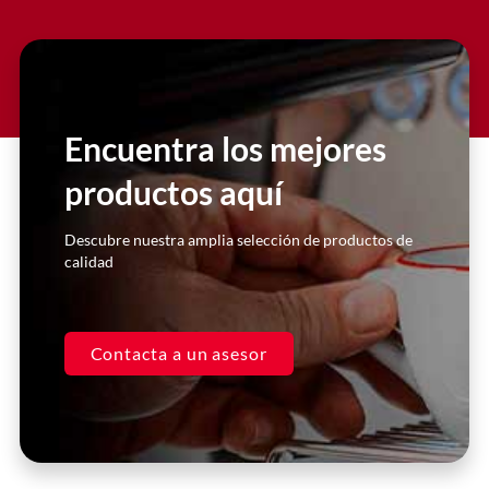
Slide 2 Heading
Lorem ipsum dolor sit amet
consectetur adipiscing elit dolor
Encuentra los mejores
productos aquí
Click Here
Descubre nuestra amplia selección de productos de
calidad
Contacta a un asesor