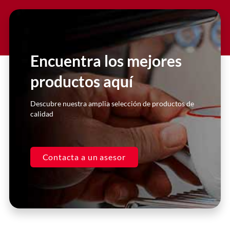
Slide 2 Heading
Lorem ipsum dolor sit amet
consectetur adipiscing elit dolor
Encuentra los mejores
productos aquí
Click Here
Descubre nuestra amplia selección de productos de
calidad
Contacta a un asesor