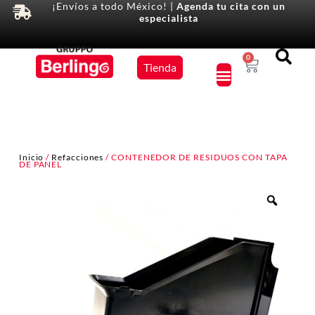
¡Envíos a todo México! |
Agenda tu cita con un
especialista
Equipos
0
Tienda
×
Inicio
/
Refacciones
/ CONTENEDOR DE RESIDUOS CON TAPA
DE PANEL